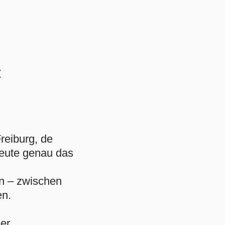
t
Freiburg, de
heute genau das
en – zwischen
en.
er.