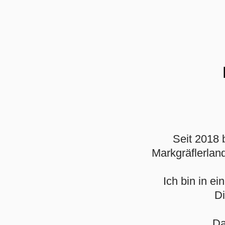
Seit 2018 b
Markgräflerlan
Ich bin in e
Di
Da