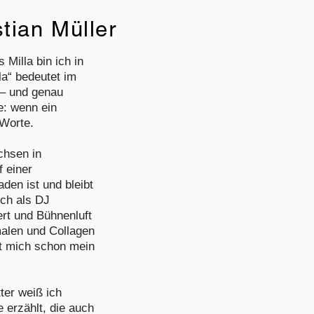
stian Müller
Milla bin ich in
a“ bedeutet im
 – und genau
e: wenn ein
 Worte.
chsen in
 einer
den ist und bleibt
ich als DJ
rt und Bühnenluft
alen und Collagen
tet mich schon mein
ter weiß ich
 erzählt, die auch