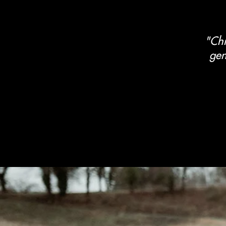
"Chr
gen